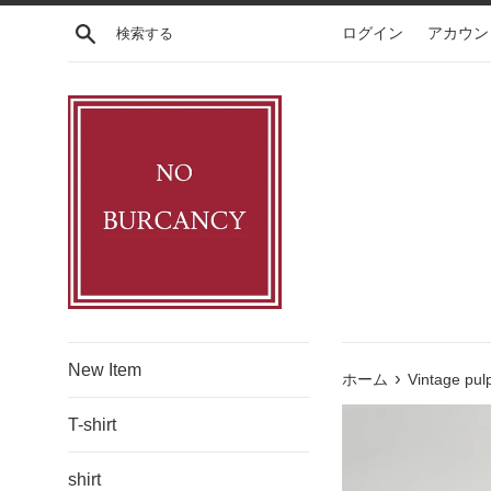
コ
検索する
ログイン
アカウン
ン
テ
ン
ツ
に
ス
キ
ッ
プ
す
る
New Item
›
ホーム
Vintage pulp
T-shirt
shirt