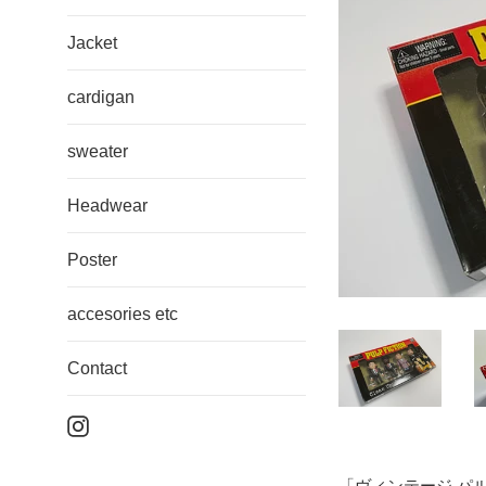
Jacket
cardigan
sweater
Headwear
Poster
accesories etc
Contact
Instagram
「ヴィンテージ パ