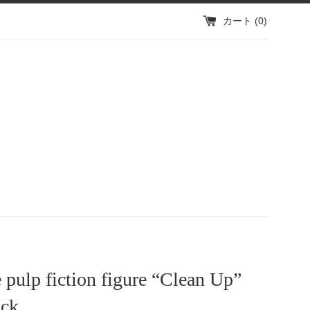
カート (
0
)
 pulp fiction figure “Clean Up”
ock