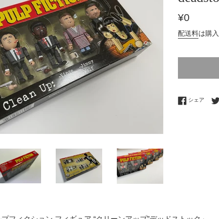
通
¥0
常
配送料
は購入
価
格
Fac
シェア
ルプフィクション フィギュア “クリーンアップ”デッドストック」