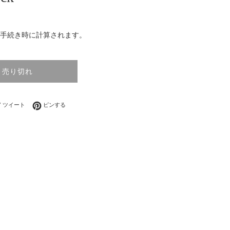
手続き時に計算されます。
売り切れ
ebookでシェアする
Twitterに投稿する
Pinterestでピンする
ツイート
ピンする