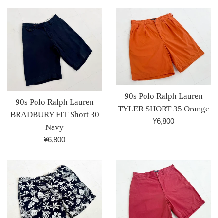
90s Polo Ralph Lauren
90s Polo Ralph Lauren
TYLER SHORT 35 Orange
BRADBURY FIT Short 30
通
¥6,800
Navy
常
通
¥6,800
価
常
格
価
格