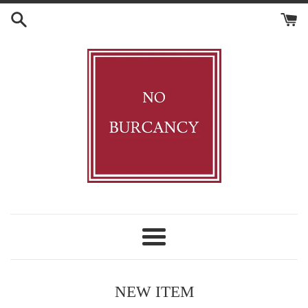
コ
ン
テ
ン
ツ
に
ス
キ
ッ
プ
す
る
NO
BURCANCY
メ
ニ
ュ
NEW ITEM
ー