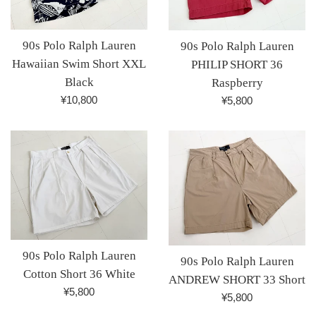
90s Polo Ralph Lauren
90s Polo Ralph Lauren
Hawaiian Swim Short XXL
PHILIP SHORT 36
Black
Raspberry
通
通
¥10,800
¥5,800
常
常
価
価
格
格
90s Polo Ralph Lauren
90s Polo Ralph Lauren
Cotton Short 36 White
ANDREW SHORT 33 Short
通
¥5,800
通
¥5,800
常
常