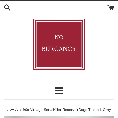
コ
ン
テ
ン
ツ
に
ス
キ
ッ
プ
す
る
メ
ニ
ュ
›
ホーム
90s Vintage SerialKiller ReservoirDogs T-shirt L Gray
ー