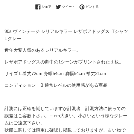
Facebookでシェアする
Twitterに投稿する
Pinterestでピンする
シェア
ツイート
ピンする
90s ヴィンテージ シリアルキラー レザボアドッグス Tシャツ
L グレー
近年大変人気のあるシリアルキラー。
レザボアドッグスの劇中の1シーンがプリントされた１枚。
サイズ L 着丈72cm 身幅54cm 肩幅54cm 袖丈21cm
コンディション B 通常レベルの使用感がある商品
計測には正確を期していますが計測者、計測方法に依っての
誤差はご容赦下さい。～cm大きい、小さいという様なクレー
ムはご遠慮下さい。
状態に関しては慎重に確認し掲載しておりますが、古い物で