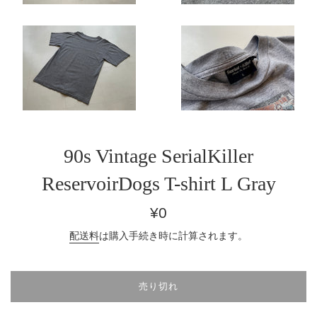
90s Vintage SerialKiller
ReservoirDogs T-shirt L Gray
通
¥0
常
配送料
は購入手続き時に計算されます。
価
格
売り切れ