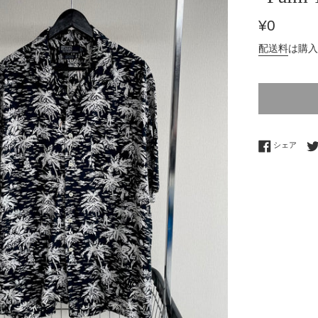
通
¥0
常
配送料
は購入
価
格
Fac
シェア