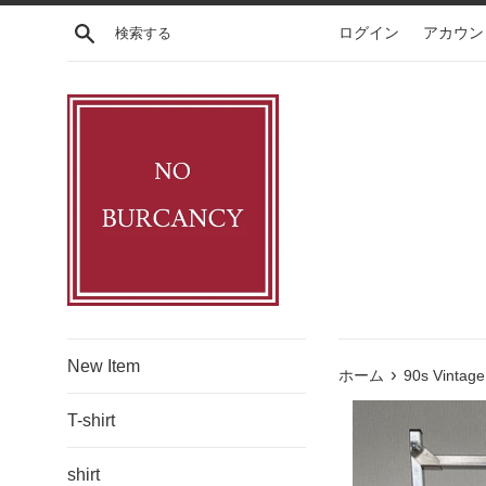
コ
検索する
ログイン
アカウン
ン
テ
ン
ツ
に
ス
キ
ッ
プ
す
る
New Item
›
ホーム
90s Vintag
T-shirt
shirt