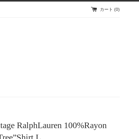
カート (
0
)
ntage RalphLauren 100%Rayon
ree”Shirt L