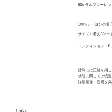
90s ラルフローレン
100%レーヨンの
サイズ L 着丈83cm 
コンディション B
計測には正確を期し
状態に関しては慎重
詳細画像、説明を掲
Links