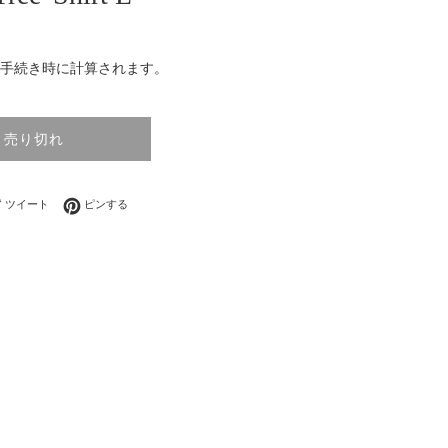
手続き時に計算されます。
売り切れ
ebookでシェアする
Twitterに投稿する
Pinterestでピンする
ツイート
ピンする