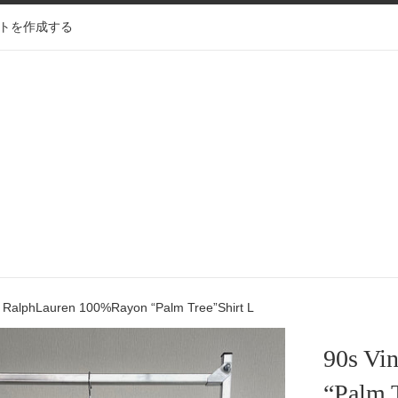
トを作成する
e RalphLauren 100%Rayon “Palm Tree”Shirt L
90s Vi
“Palm T