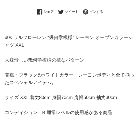
Facebookでシェアする
Twitterに投稿する
Pinterestでピンする
シェア
ツイート
ピンする
90s ラルフローレン “幾何学模様” レーヨン オープンカラーシ
ャツ XXL
大変珍しい幾何学模様の様なパターン。
開襟・ブラック&ホワイトカラー・レーヨンボディと全て揃っ
たスペシャルアイテム。
サイズ XXL 着丈80cm 身幅70cm 肩幅50cm 袖丈30cm
コンディション B 通常レベルの使用感がある商品