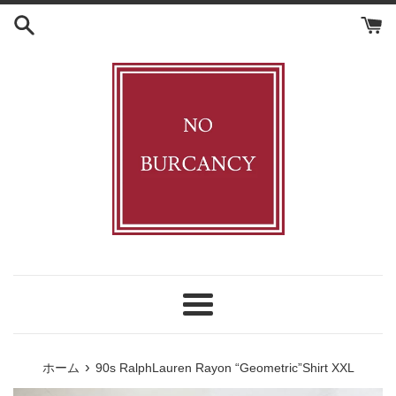
コ
ン
テ
ン
ツ
に
ス
キ
ッ
プ
す
る
メ
ニ
ュ
›
ホーム
90s RalphLauren Rayon “Geometric”Shirt XXL
ー