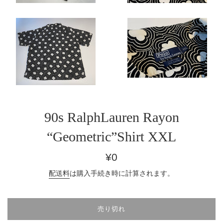
90s RalphLauren Rayon
“Geometric”Shirt XXL
通
¥0
常
配送料
は購入手続き時に計算されます。
価
格
売り切れ