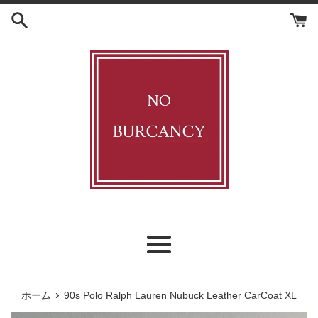
コ
ン
テ
ン
ツ
に
ス
キ
ッ
プ
す
る
メ
ニ
ュ
›
ホーム
90s Polo Ralph Lauren Nubuck Leather CarCoat XL
ー