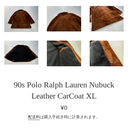
90s Polo Ralph Lauren Nubuck
Leather CarCoat XL
通
¥0
常
配送料
は購入手続き時に計算されます。
価
格