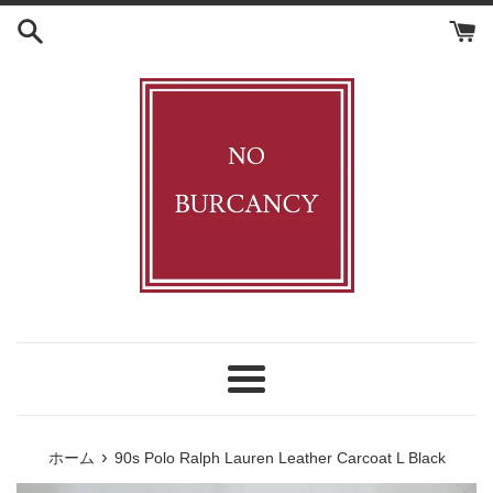
コ
ン
テ
ン
ツ
に
ス
キ
ッ
プ
す
る
メ
ニ
ュ
›
ホーム
90s Polo Ralph Lauren Leather Carcoat L Black
ー