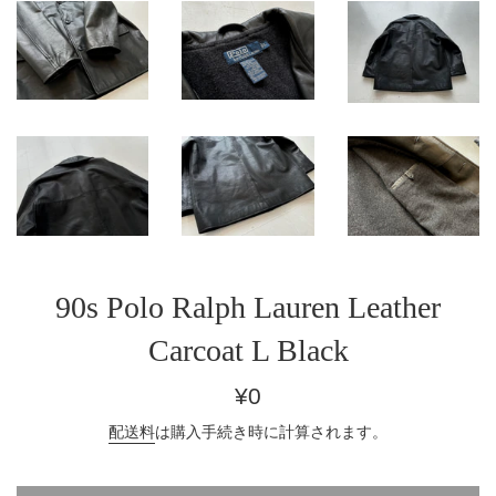
90s Polo Ralph Lauren Leather
Carcoat L Black
通
¥0
常
配送料
は購入手続き時に計算されます。
価
格