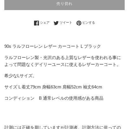
売り切れ
Facebookでシェアする
Twitterに投稿する
Pinterestでピンする
シェア
ツイート
ピンする
90s ラルフローレン レザー カーコート L ブラック
ラルフローレン製・光沢のある上質なレザーを使われる事に
よって問題なくデイリーユースに使えるレザーカーコート。
希少なLサイズ。
サイズ L 着丈79cm 身幅63cm 肩幅52cm 袖丈64cm
コンディション B 通常レベルの使用感がある商品
計測には正確を期していますが計測者、計測方法に依っての