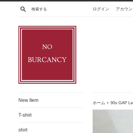
コ
検索する
ログイン
アカウン
ン
テ
ン
ツ
に
ス
キ
ッ
プ
す
る
New Item
›
ホーム
90s GAP Lea
T-shirt
shirt