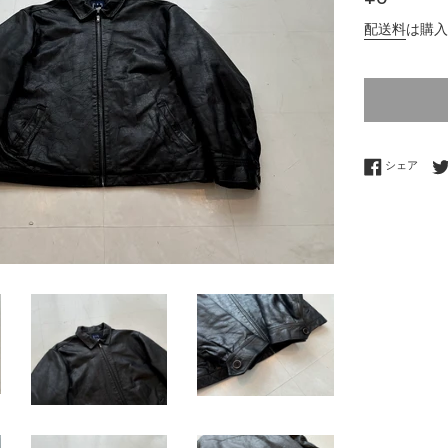
常
配送料
は購入
価
格
Fac
シェア