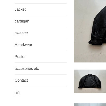
Jacket
cardigan
sweater
Headwear
Poster
accesories etc
Contact
Instagram