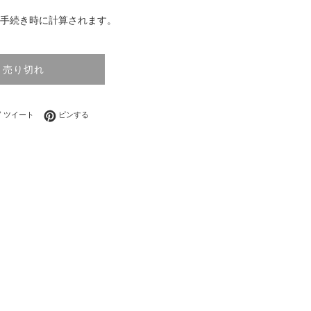
手続き時に計算されます。
売り切れ
ebookでシェアする
Twitterに投稿する
Pinterestでピンする
ツイート
ピンする