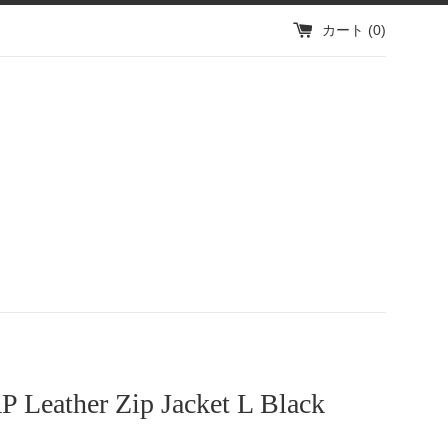
カート (
0
)
P Leather Zip Jacket L Black