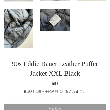
90s Eddie Bauer Leather Puffer
Jacket XXL Black
通
¥0
常
配送料
は購入手続き時に計算されます。
価
格
売り切れ