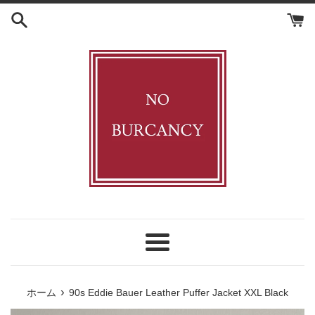
コ
ン
テ
ン
ツ
に
ス
キ
ッ
プ
す
る
メ
ニ
ュ
›
ホーム
90s Eddie Bauer Leather Puffer Jacket XXL Black
ー