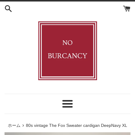
コ
ン
テ
ン
ツ
に
ス
キ
ッ
プ
す
る
メ
ニ
ュ
›
ホーム
80s vintage The Fox Sweater cardigan DeepNavy XL
ー