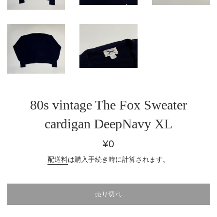
80s vintage The Fox Sweater
cardigan DeepNavy XL
通
¥0
常
配送料
は購入手続き時に計算されます。
価
格
売り切れ