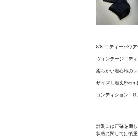
80s エディーバウ
ヴィンテージエディ
柔らかい着心地のレ
サイズ L 着丈65cm 
コンディション B
計測には正確を期し
状態に関しては慎重