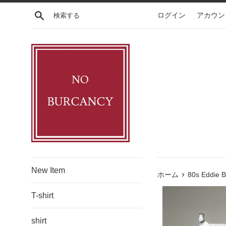
コ
検索する
ログイン
アカウン
ン
テ
ン
ツ
に
ス
キ
ッ
プ
す
る
New Item
›
ホーム
80s Eddie B
T-shirt
shirt