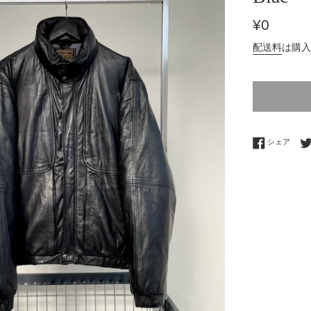
通
¥0
常
配送料
は購入
価
格
Fac
シェア