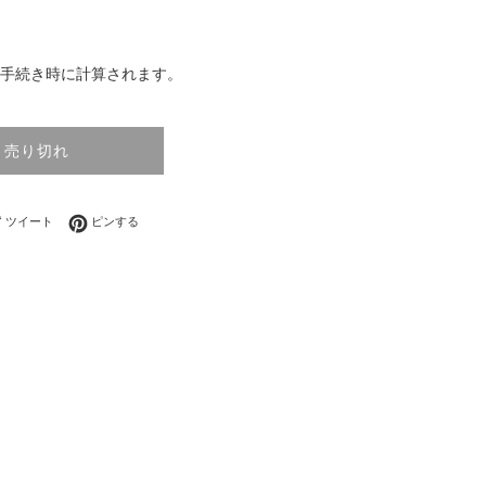
手続き時に計算されます。
売り切れ
ebookでシェアする
Twitterに投稿する
Pinterestでピンする
ツイート
ピンする