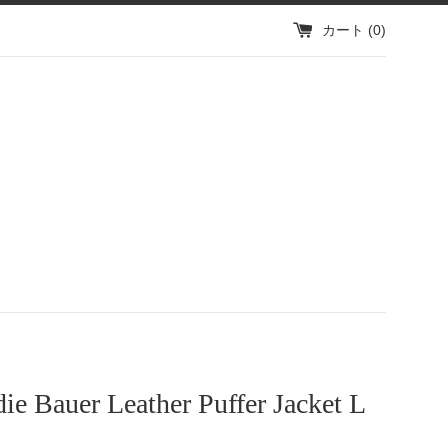
カート (
0
)
ie Bauer Leather Puffer Jacket L