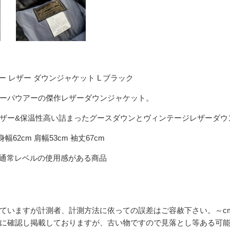
アー レザー ダウンジャケット L ブラック
ーバウアーの傑作レザーダウンジャケット。
ザー&保温性高い詰まったグースダウンとヴィンテージレザーダウン
身幅62cm 肩幅53cm 袖丈67cm
 通常レベルの使用感がある商品
ていますが計測者、計測方法に依っての誤差はご容赦下さい。～c
に確認し掲載しておりますが、古い物ですので見落とし等ある可