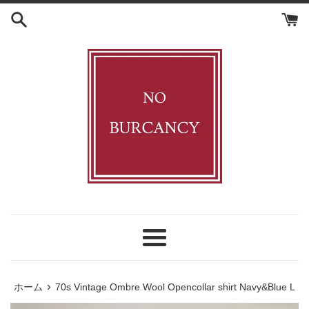
コ
ン
テ
ン
ツ
に
ス
キ
ッ
プ
す
る
メ
ニ
ュ
›
ホーム
70s Vintage Ombre Wool Opencollar shirt Navy&Blue L
ー