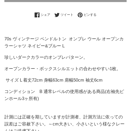
Facebookでシェアする
Twitterに投稿する
Pinterestでピンする
シェア
ツイート
ピンする
70s ヴィンテージ ペンドルトン オンブレ ウール オープンカ
ラーシャツ ネイビー&ブルー L
珍しいダークカラーのオンブレパターン。
オープンカラー・ボックスシルエットの合わせやすい1枚。
サイズ L 着丈72cm 身幅63cm 肩幅50cm 袖丈6cm
コンディション B 通常レベルの使用感がある商品(右袖先ピ
ンホール3ヶ所有)
計測には正確を期していますが計測者、計測方法に依っての
誤差はご容赦下さい。～cm大きい、小さいという様なクレー
ムはご遠慮下さい。