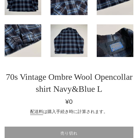
70s Vintage Ombre Wool Opencollar
shirt Navy&Blue L
通
¥0
常
配送料
は購入手続き時に計算されます。
価
格
売り切れ