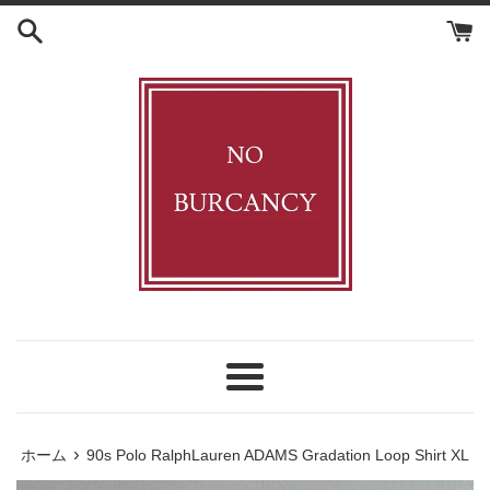
コ
ン
テ
ン
ツ
に
ス
キ
ッ
プ
す
る
メ
ニ
ュ
›
ホーム
90s Polo RalphLauren ADAMS Gradation Loop Shirt XL
ー