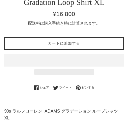
Gradation Loop Shirt XL
通
¥16,800
常
配送料
は購入手続き時に計算されます。
価
格
カートに追加する
Facebookでシェアする
Twitterに投稿する
Pinterestでピンする
シェア
ツイート
ピンする
90s ラルフローレン ADAMS グラデーション ループシャツ
XL